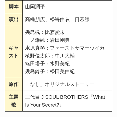
脚本
山岡潤平
演出
高橋朋広、松嵜由衣、日暮謙
幾島楓：比嘉愛未
一ノ瀬純：岩田剛典
キャ
水原真琴：ファーストサマーウイカ
スト
槙野俊太郎：中川大輔
篠田塔子：水野美紀
幾島鈴子：松田美由紀
原作
「なし」オリジナルストーリー
主題
三代目 J SOUL BROTHERS『What
歌
Is Your Secret?』