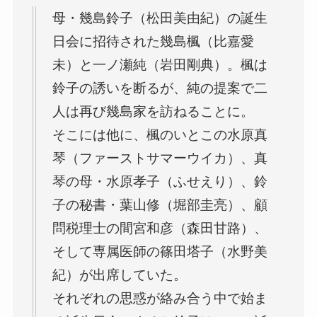
母・幾島鈴子（松田美由紀）の誕生
日会に招待された幾島楓（比嘉愛
未）と一ノ瀬純（岩田剛典）。楓は
鈴子の誘いを断るが、純の提案で二
人は再び幾島家を訪ねることに。
そこには他に、楓のいとこの水原真
琴（ファーストサマーウイカ）、真
琴の母・水原孝子（ふせえり）、鈴
子の秘書・葉山修（堀部圭亮）、顧
問税理士の間宮和彦（森田甘路）、
そして専属医師の篠田塔子（水野美
紀）が出席していた。
それぞれの思惑が絡み合う中で始ま