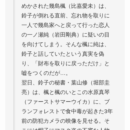
めかされた幾島楓（比嘉愛未）は、
鈴子が倒れる直前、忘れ物を取りに
一人で幾島家へと戻って行った恋人
の一ノ瀬純（岩田剛典）に疑いの目
を向けてしまう。そんな楓に純は、
鈴子と話していたという真実を偽
り、「財布を取りに戻っただけ」と
嘘をつくのだが…。
翌日、鈴子の秘書・葉山修（堀部圭
亮）は、楓と楓のいとこの水原真琴
（ファーストサマーウイカ）に、ブ
ランフォレストで食中毒が起きた3年
前の防犯カメラの映像を見せる。そ