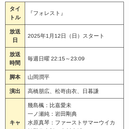
タイ
『フォレスト』
トル
放送
2025年1月12日（日）スタート
日
放送
毎週日曜 22:15～23:09
時間
脚本
山岡潤平
演出
高橋朋広、松嵜由衣、日暮謙
幾島楓：比嘉愛未
一ノ瀬純：岩田剛典
キャ
水原真琴：ファーストサマーウイカ